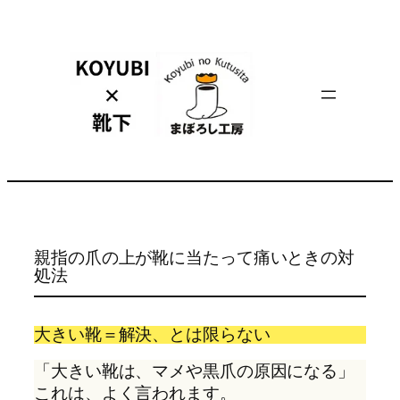
内
容
を
ス
キ
ッ
プ
親指の爪の上が靴に当たって痛いときの対
処法
大きい靴＝解決、とは限らない
「大きい靴は、マメや黒爪の原因になる」
これは、よく言われます。 