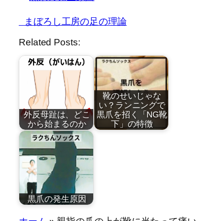
 まぼろし工房の足の理論
Related Posts:
靴のせいじゃな
い？ランニングで
外反母趾は、どこ
黒爪を招く「NG靴
から始まるのか
下」の特徴
by
by
近藤祐司
近藤祐司
黒爪の発生原因
by