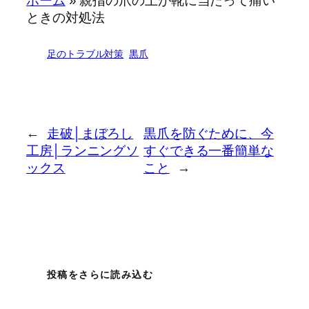
ホーム
»
親指の爪の上が靴に当たって痛い
“`html 足首…
ラクちんソック
近藤祐司
ときの対処法
スは、…
足のトラブル対策
黒爪
黒爪を原因から
解決す…
←
走破│まぼろし
黒爪を防ぐために、今
工房│ランニングソ
すぐできる一番簡単な
ックス
こと
→
投稿をさらに読み込む