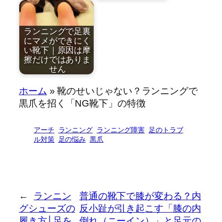
by
by
近藤祐司
近藤祐司
ランニングで足裏
にマメができにく
い靴下｜原因は摩
擦だけではありま
せん
by
ホーム
»
靴のせいじゃない？ランニングで
黒爪を原因から
この記事では、
近藤祐司
黒爪を招く「NG靴下」の特徴
解決す…
ランニ…
アーチ
ランニング
ランニング障害
足のトラブ
ル対策
足の悩み
黒爪
足裏のマメは、
圧の集…
←
ランニン
普通の靴下で膝が変わる？内
グシューズの
反小趾が引き起こす「膝の内
履き方│足を
倒れ（ニーイン）」と足元の