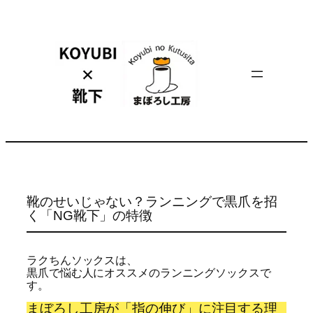
内
容
を
ス
キ
ッ
プ
靴のせいじゃない？ランニングで黒爪を招
く「NG靴下」の特徴
ラクちんソックスは、
黒爪で悩む人にオススメのランニングソックスで
す。
まぼろし工房が「指の伸び」に注目する理