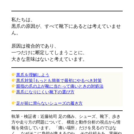
私たちは、
黒爪の原因が、すべて靴下にあるとは考えていませ
ん。
原因は複合的であり、
一つだけに断定してしまうことに、
大きな意味はないと考えています。
黒爪を理解しよう
黒爪対策│もっとも簡単で最初にやるべき対策
親指の爪の上が靴に当たって痛いときの対処法
黒爪になりにくい靴下の選び方
足が前に滑らないシューズの履き方
執筆・検証者：近藤祐司 足の痛み、シューズ、靴下、歩き
方や走り方の問題について、 構造と動作分析の視点から情
報を発信しています。 「痛い場所」だけを見るのではな
く、 なぜそこに負担が集まるのか。 その仕組みを、実例や