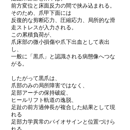
前方変位と床面反力の間で挟み込まれる。
そのため、爪甲下面には
反復的な剪断応力、圧縮応力、局所的な滑
走ストレスが入力される。
この累積負荷が、
爪床部の微小損傷や爪下出血として表出
し、
一般に「黒爪」と認識される病態像へつな
がる。
したがって黒爪は、
爪部のみの局所障害ではなく、
足部アーチの保持破綻、
ヒールリフト軌道の逸脱、
足趾の前方過伸長が複合した結果として現
れる
足部力学異常のバイオサインと位置づけら
れる。