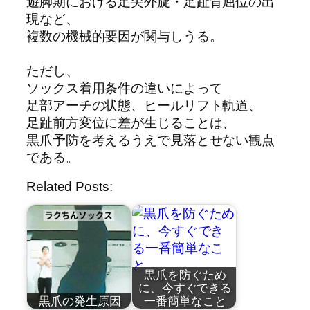
遊脚期における足尖外旋・足趾背屈位の出
現など、
複数の機械的要因が関与しうる。
ただし、
ソックス着用条件の違いによって
足部アーチの状態、ヒールリフト軌道、
足趾前方変位に差が生じることは、
黒爪予防を考えるうえで見落とせない観点
である。
Related Posts:
黒爪を防ぐため
に、今すぐできる
黒爪の発生原因
一番簡単なこと