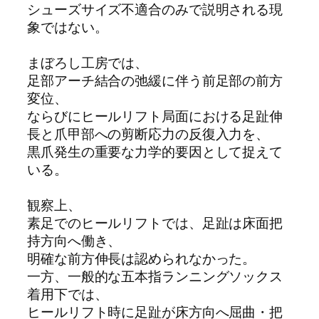
シューズサイズ不適合のみで説明される現
象ではない。
まぼろし工房では、
足部アーチ結合の弛緩に伴う前足部の前方
変位、
ならびにヒールリフト局面における足趾伸
長と爪甲部への剪断応力の反復入力を、
黒爪発生の重要な力学的要因として捉えて
いる。
観察上、
素足でのヒールリフトでは、足趾は床面把
持方向へ働き、
明確な前方伸長は認められなかった。
一方、一般的な五本指ランニングソックス
着用下では、
ヒールリフト時に足趾が床方向へ屈曲・把