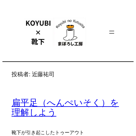
内
容
を
ス
キ
ッ
プ
投稿者:
近藤祐司
扁平足（へんぺいそく）を
理解しよう
靴下が引き起こしたトゥーアウト