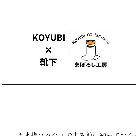
内
容
を
ス
キ
ッ
プ
五本指ソックスで走る前に知っておく