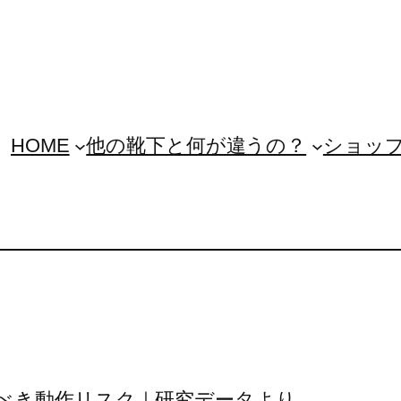
HOME
他の靴下と何が違うの？
ショッ
べき動作リスク｜研究データより