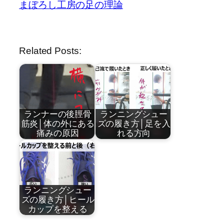
まぼろし工房の足の理論
Related Posts:
ランナーの後脛骨
ランニングシュー
筋炎│体の外にある
ズの履き方│足を入
痛みの原因
れる方向
by
by
近藤祐司
近藤祐司
ランニングシュー
ズの履き方│ヒール
カップを整える
by