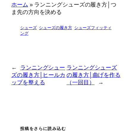
ホーム
»
ランニングシューズの履き方│つ
シューズ…
ランニングシュ
近藤祐司
ま先の方向を決める
ーズに…
シューズ
シューズの履き方
シューズフィッティ
ング
まず、ヒールカ
ップの…
←
ランニングシュー
ランニングシューズ
ズの履き方│ヒールカ
の履き方│曲げを作る
ップを整える
（一回目）
→
投稿をさらに読み込む