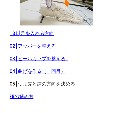
 01│足を入れる方向
02│アッパーを整える
03│ヒールカップを整える 
04│曲げを作る（一回目）
05│つま先と踵の方向を決める
紐の締め方