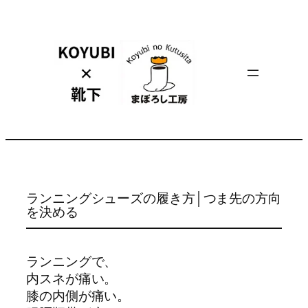
内
容
を
ス
キ
ッ
プ
ランニングシューズの履き方│つま先の方向
を決める
ランニングで、
内スネが痛い。
膝の内側が痛い。