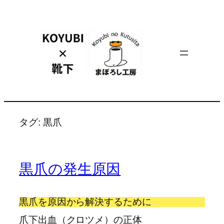
内
容
を
ス
キ
ッ
プ
タグ:
黒爪
黒爪の発生原因
黒爪を原因から解決するために
爪下出血（クロツメ）の正体