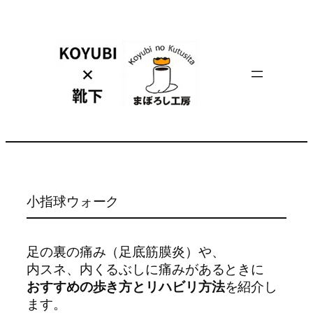
内
容
を
ス
キ
ッ
プ
小指球ウォーク
足の裏の痛み（足底筋膜炎）や、
内スネ、内くるぶしに痛みがあるときに
おすすめの歩き方とリハビリ方法
を紹介し
ます。