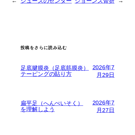
←
シューズのセンター
ジョーンズ骨折
→
用語 リハ
ビリテ…
投稿をさらに読み込む
2026年7
足底腱膜炎（足底筋膜炎）
テーピングの貼り方
月29日
2026年7
扁平足（へんぺいそく）
を理解しよう
月27日