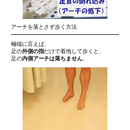
アーチを落とさず歩く方法
極端に言えば、
足の
外側の指
だけで着地して歩くと、
足の
内側アーチは落ちません
。