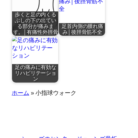
歩くと足の内くる
ぶしの下の出てい
る部分が痛みま
足首内側の腫れ痛
す。│有痛性外脛骨
み│後脛骨筋不全
by
by
近藤祐司
近藤祐司
足の痛みに有効な
リハビリテーショ
ン
by
ホーム
»
小指球ウォーク
有痛性外頸骨/ゆ
後脛骨筋不全／
近藤祐司
うつ…
こうけ…