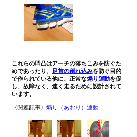
これらの凹凸はアーチの落ちこみを防ぐた
めであったり、
足首の倒れ込み
を防ぐ目的
で作られている他に、正常な
煽り運動
を促
し、故障なく、速く走るために設計されて
います。
〈関連記事〉
煽り（あおり）運動