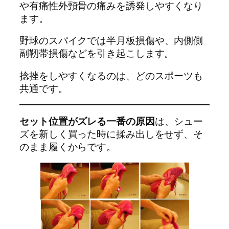
や
有痛性外頸骨
の痛みを誘発しやすくなり
ます。
野球のスパイクでは
半月板損傷
や、
内側側
副靭帯損傷
などを引き起こします。
捻挫をしやすくなるのは、どのスポーツも
共通です。
セット位置がズレる一番の原因
は、シュー
ズを新しく買った時に揉み出しをせず、そ
のまま履くからです。