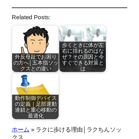
Related Posts:
歩くときに体が左
右に揺れるのはな
外反母趾でお困り
ぜ？その原因と今
の方へ│五本指ソッ
すぐできる対策と
クスとの違い
は
by
by
近藤祐司
近藤祐司
動作制御デバイス
の定義｜足部運動
連鎖と重心移動の
最適化
by
ホーム
»
ラクに歩ける理由│ラクちんソッ
“`html 5本…
歩くとき、体が
近藤祐司
クス
左右に…