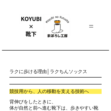
内
容
を
ス
キ
ッ
プ
ラクに歩ける理由│ラクちんソックス
競技用から、人の移動を支える技術へ
背伸びをしたときに、
体が自然と前へ進む靴下は、歩きやすい靴