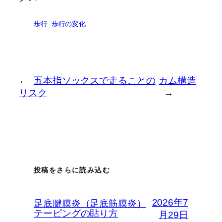
歩行
歩行の変化
まぼろし工房：
製品定…
←
五本指ソックスで走ることの
カム構造
リスク
→
投稿をさらに読み込む
2026年7
足底腱膜炎（足底筋膜炎）
テーピングの貼り方
月29日