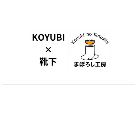
内
容
を
ス
キ
ッ
プ