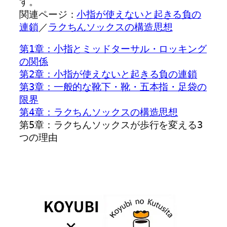
す。
関連ページ：
小指が使えないと起きる負の
連鎖
／
ラクちんソックスの構造思想
第1章：小指とミッドターサル・ロッキング
の関係
第2章：小指が使えないと起きる負の連鎖
第3章：一般的な靴下・靴・五本指・足袋の
限界
第4章：ラクちんソックスの構造思想
第5章：ラクちんソックスが歩行を変える3
つの理由