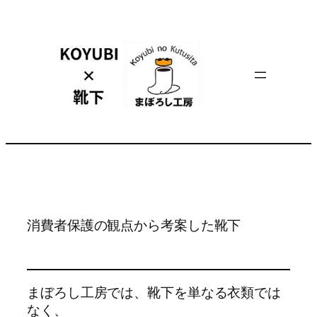
内
容
を
ス
キ
ッ
プ
消費者保護の観点から考案した靴下
まぼろし工房では、靴下を単なる衣類では
なく、