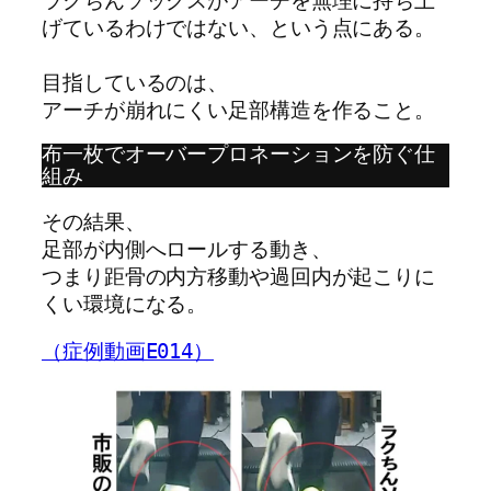
ラクちんソックスがアーチを無理に持ち上
げているわけではない、という点にある。
目指しているのは、
アーチが崩れにくい足部構造を作ること。
布一枚でオーバープロネーションを防ぐ仕
組み
その結果、
足部が内側へロールする動き、
つまり距骨の内方移動や過回内が起こりに
くい環境になる。
（症例動画E014）