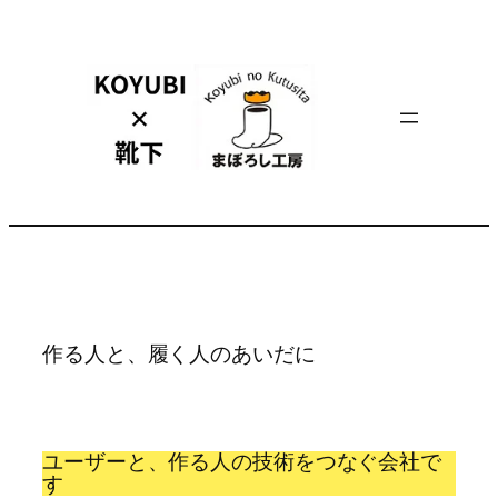
内
容
を
ス
キ
ッ
プ
作る人と、履く人のあいだに
ユーザーと、作る人の技術をつなぐ会社で
す