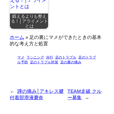
鍛えるよりも整え
る！│アライメント
とは
by
ホーム
»
足の裏にマメができたときの基本
⚠&#…
今回いただいた
近藤祐司
的な考え方と処置
ご相談…
マメ
ランニング
歩行
足のトラブル
足のトラブ
ル予防
足のトラブル対策
足の裏の痛み
アライメントと
は、骨…
←
踵の痛み│アキレス腱
TEAM走破 クル
付着部滑液嚢炎
ー募集
→