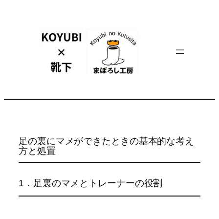
内
容
を
ス
キ
ッ
プ
足の裏にマメができたときの基本的な考え
方と処置
1．足裏のマメとトレーナーの役割