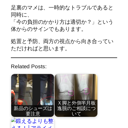
足裏のマメは、一時的なトラブルであると
同時に、
「今の負担のかかり方は適切か？」という
体からのサインでもあります。
処置と予防、両方の視点から向き合ってい
ただければと思います。
Related Posts:
Ｘ脚と外側半月板
新品のシューズは
逸脱のご相談につ
要注意
いて
by
by
近藤祐司
近藤祐司