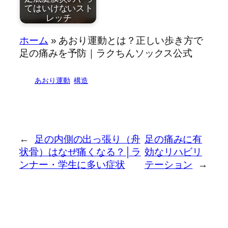
てはいけないスト
レッチ
by
ホーム
»
あおり運動とは？正しい歩き方で
歩き出すとき──
小指が開くとオ
近藤祐司
足の痛みを予防｜ラクちんソックス公式
前に…
トクな…
あおり運動
構造
足底腱膜炎のス
トレッ…
←
足の内側の出っ張り（舟
足の痛みに有
状骨）はなぜ痛くなる？│ラ
効なリハビリ
ンナー・学生に多い症状
テーション
→