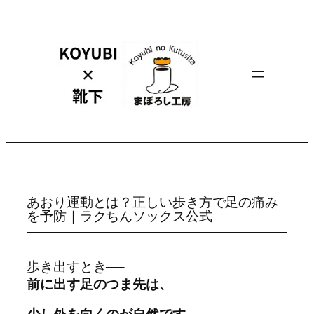
内
容
を
ス
キ
ッ
プ
あおり運動とは？正しい歩き方で足の痛み
を予防｜ラクちんソックス公式
歩き出すとき──
前に出す足のつま先は、