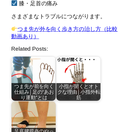
膝・足首の痛み
さまざまなトラブルにつながります。
つま先が外を向く歩き方の治し方（比較
動画あり）
Related Posts:
つま先が前を向く
小指が開くとオト
仕組み│足の“あお
クな理由│小指外転
り運動”とは
筋
by
by
近藤祐司
近藤祐司
足底腱膜炎のやっ