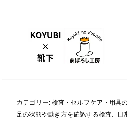
内
容
を
ス
キ
ッ
プ
カテゴリー:
検査・セルフケア・用具
足の状態や動き方を確認する検査、日