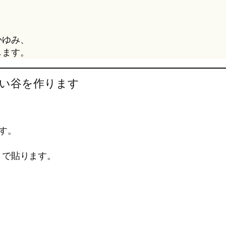
かゆみ、
します。
軽い谷を作ります
す。
さで貼ります。