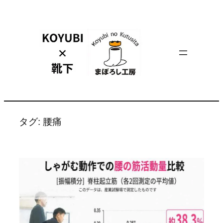
内
容
を
ス
キ
ッ
プ
タグ:
腰痛