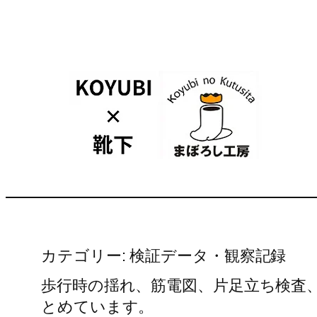
内
容
を
ス
キ
ッ
プ
カテゴリー:
検証データ・観察記録
歩行時の揺れ、筋電図、片足立ち検査
とめています。