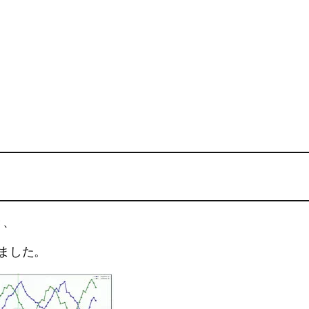
き、
ました。