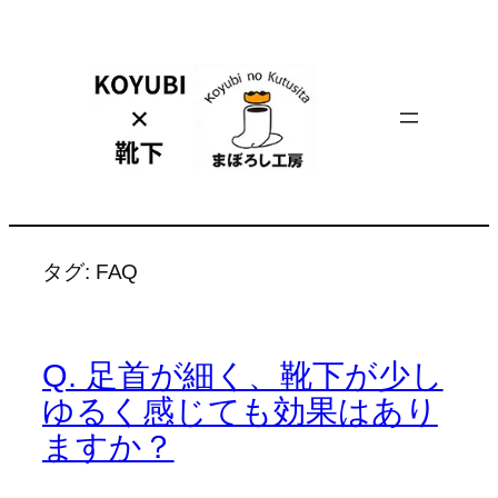
内
容
を
ス
キ
ッ
プ
タグ:
FAQ
Q. 足首が細く、靴下が少し
ゆるく感じても効果はあり
ますか？