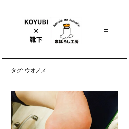
内
容
を
ス
キ
ッ
プ
タグ:
ウオノメ