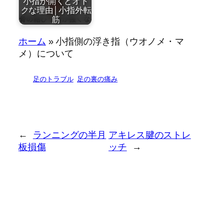
小指が開くとオト
クな理由│小指外転
筋
by
ホーム
»
小指側の浮き指（ウオノメ・マ
近藤祐司
メ）について
足のトラブル
足の裏の痛み
小指が開くとオ
トクな…
←
ランニングの半月
アキレス腱のストレ
板損傷
ッチ
→