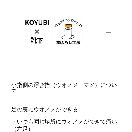
内
容
を
ス
キ
ッ
プ
小指側の浮き指（ウオノメ・マメ）につい
て
足の裏にウオノメができる
・いつも同じ場所にウオノメができて痛い
（左足）