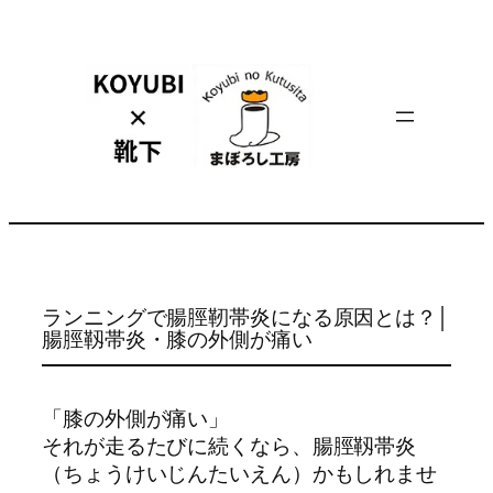
内
容
を
ス
キ
ッ
プ
ランニングで腸脛靭帯炎になる原因とは？│
腸脛靱帯炎・膝の外側が痛い
「膝の外側が痛い」
それが走るたびに続くなら、腸脛靱帯炎
（ちょうけいじんたいえん）かもしれませ