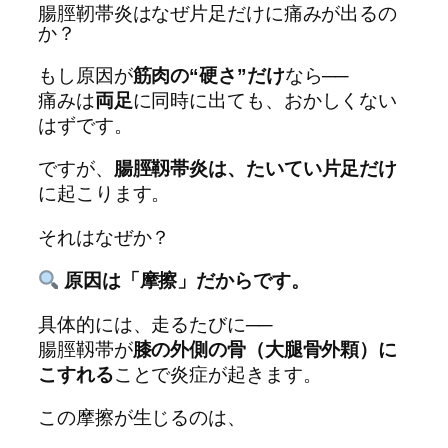
腸脛靭帯炎はなぜ片足だけに痛みが出るの
か？
もし原因が
筋肉の“硬さ”だけ
なら──
痛みは
両足
に同時に出ても、おかしくない
はずです。
ですが、
腸脛靱帯炎は、たいてい片足だけ
に起こります。
それはなぜか？
原因は「摩擦」だからです。
具体的には、走るたびに──
腸脛靱帯が
膝の外側の骨（大腿骨外顆）に
こすれる
ことで炎症が起きます。
この摩擦が生じるのは、