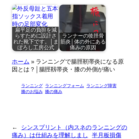
扁平足の負担を減
らすために設計さ
ランナーの後脛骨
れた靴下です。│ま
筋炎│体の外にある
ぼろし工房公式
痛みの原因
by
by
ホーム
»
ランニングで腸脛靭帯炎になる原
近藤祐司
近藤祐司
因とは？│腸脛靱帯炎・膝の外側が痛い
ランニング
ランニングフォーム
ランニング障害
膝のお悩み
膝の痛み
扁平足でお悩み
シューズ…
の方へ…
←
シンスプリント（内スネの
ランニングの
痛み）は仕組みを理解しまし
半月板損傷