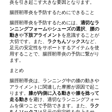
炎を引き起こす大きな要因となります。
腸脛靭帯炎を予防するためにできること
腸脛靭帯炎を予防するためには、
適切なラ
ンニングフォーム
や
シューズの選択
、
腰の
動き
や
下肢アライメント
を意識することが
大切です。また、
ラクちんソックス
など、
足元の安定性をサポートするアイテムを使
用することで、腸脛靭帯炎の予防に繋がり
ます。
まとめ
腸脛靭帯炎は、ランニング中の膝の動きや
アライメントに関連した摩擦が原因で起こ
ります。
膝が内側に入る動き
や
膝を捻って
走る動き
を避け、適切なランニングフォー
ムを保つことで予防できます。また、
ラク
ちんソックス
は足元の安定性を向上させ、