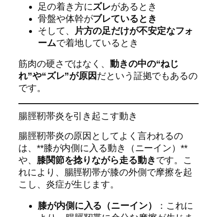
足の着き方に
ズレ
があるとき
骨盤や体幹が
ブレているとき
そして、
片方の足だけが不安定なフォ
ーム
で着地しているとき
筋肉の硬さではなく、
動きの中の“ねじ
れ”や“ズレ”が原因
だという証拠でもあるの
です。
腸脛靭帯炎を引き起こす動き
腸脛靭帯炎の原因としてよく言われるの
は、**膝が内側に入る動き（ニーイン）**
や、
膝関節を捻りながら走る動き
です。こ
れにより、腸脛靭帯が膝の外側で摩擦を起
こし、炎症が生じます。
膝が内側に入る（ニーイン）
：これに