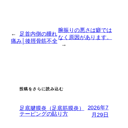
腕振りの悪さは癖では
シューレース
←
足首内側の腫れ
なく原因があります。
「シュ…
痛み│後脛骨筋不全
→
投稿をさらに読み込む
2026年7
足底腱膜炎（足底筋膜炎）
テーピングの貼り方
月29日