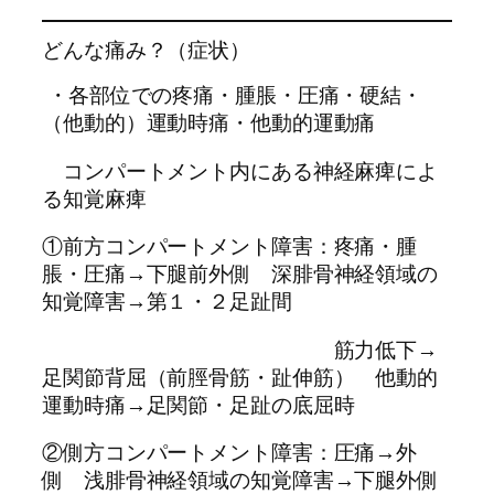
どんな痛み？（症状）
・各部位での疼痛・腫脹・圧痛・硬結・
（他動的）運動時痛・他動的運動痛
コンパートメント内にある神経麻痺によ
る知覚麻痺
①前方コンパートメント障害：疼痛・腫
脹・圧痛→下腿前外側 深腓骨神経領域の
知覚障害→第１・２足趾間
筋力低下→
足関節背屈（前脛骨筋・趾伸筋） 他動的
運動時痛→足関節・足趾の底屈時
②側方コンパートメント障害：圧痛→外
側 浅腓骨神経領域の知覚障害→下腿外側