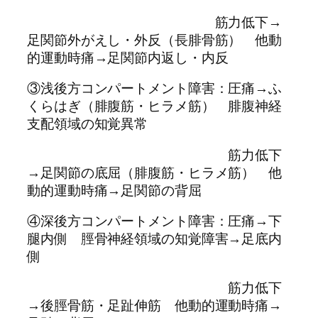
筋力低下→
足関節外がえし・外反（長腓骨筋） 他動
的運動時痛→足関節内返し・内反
③浅後方コンパートメント障害：圧痛→ふ
くらはぎ（腓腹筋・ヒラメ筋） 腓腹神経
支配領域の知覚異常
筋力低下
→足関節の底屈（腓腹筋・ヒラメ筋） 他
動的運動時痛→足関節の背屈
④深後方コンパートメント障害：圧痛→下
腿内側 脛骨神経領域の知覚障害→足底内
側
筋力低下
→後脛骨筋・足趾伸筋 他動的運動時痛→