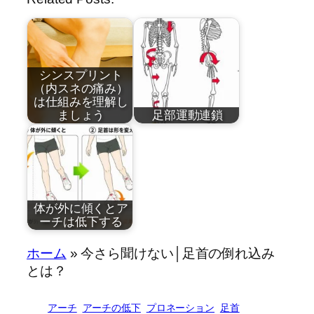
シンスプリント
（内スネの痛み）
は仕組みを理解し
ましょう
足部運動連鎖
by
by
近藤祐司
近藤祐司
体が外に傾くとア
ーチは低下する
by
ホーム
»
今さら聞けない│足首の倒れ込み
シンスプリント
建物の土台が傾
近藤祐司
とは？
の原因…
くと、…
アーチ
アーチの低下
プロネーション
足首