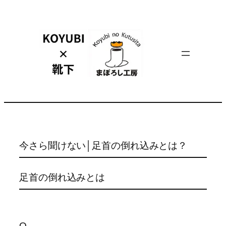
内
容
を
ス
キ
ッ
プ
今さら聞けない│足首の倒れ込みとは？
足首の倒れ込みとは
Q