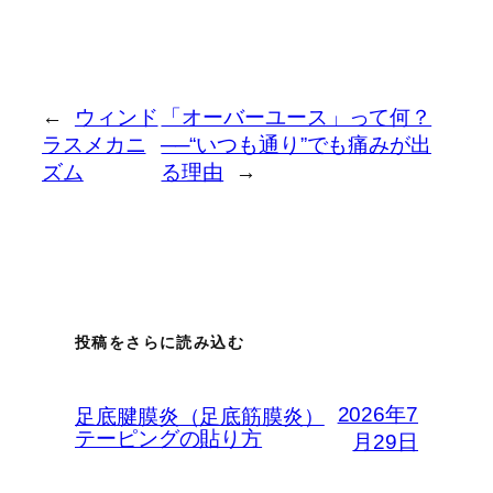
体が外へ傾く
と、足の…
←
ウィンド
「オーバーユース」って何？
ラスメカニ
──“いつも通り”でも痛みが出
ズム
る理由
→
投稿をさらに読み込む
2026年7
足底腱膜炎（足底筋膜炎）
テーピングの貼り方
月29日